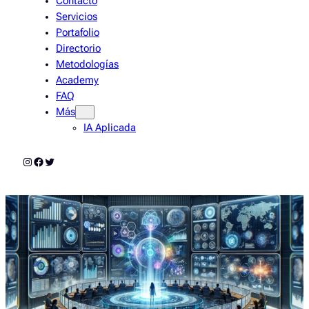
Contacto
Servicios
Portafolio
Directorio
Metodologías
Academy
FAQ
Más
IA Aplicada
Instagram
Facebook
Twitter