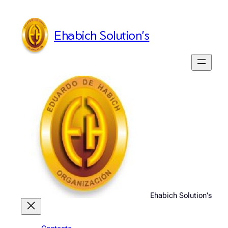
Saltar
al
Ehabich Solution's
contenido
Ehabich Solution's